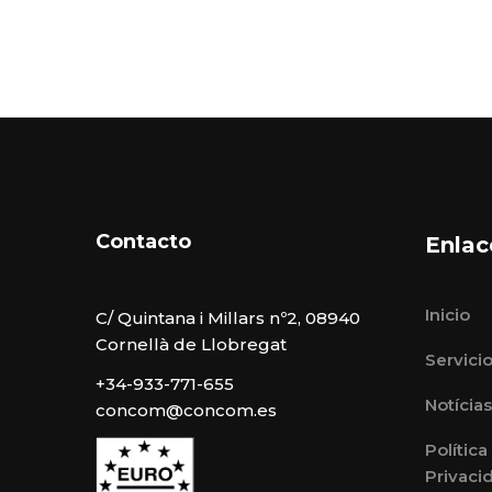
Contacto
Enlac
Inicio
C/ Quintana i Millars nº2, 08940
Cornellà de Llobregat
Servici
+34-933-771-655
Notícias
concom@concom.es
Política
Privaci