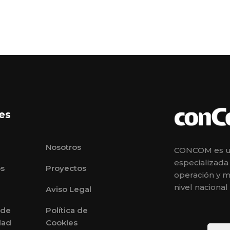
es
Nosotros
CONCOM es un
especializada 
os
Proyectos
operación y m
nivel nacional
Aviso Legal
 de
Política de
dad
Cookies